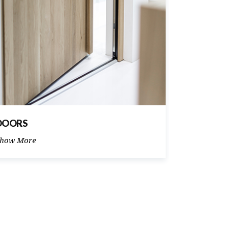
DOORS
WINDOW
how More
Show More