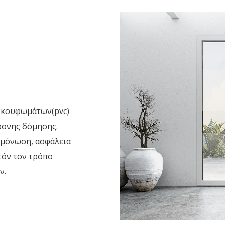
 κουφωμάτων(pvc)
ρονης δόμησης.
ομόνωση, ασφάλεια
τόν τον τρόπο
ν.