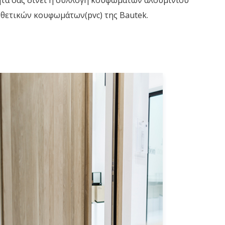
νθετικών κουφωμάτων(pvc) της Bautek.