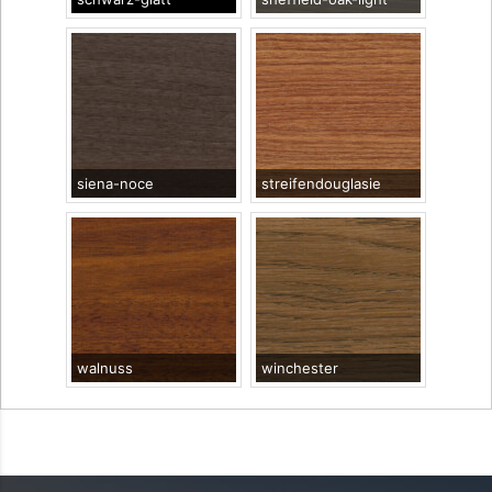
siena-noce
streifendouglasie
walnuss
winchester