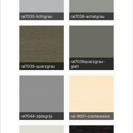
ral7035-lichtgrau
ral7038-achatgrau
ral7039quarzgrau-
ral7039-quarzgrau
glatt
ral7044-zijdegrijs
ral-9001-cremeweiss