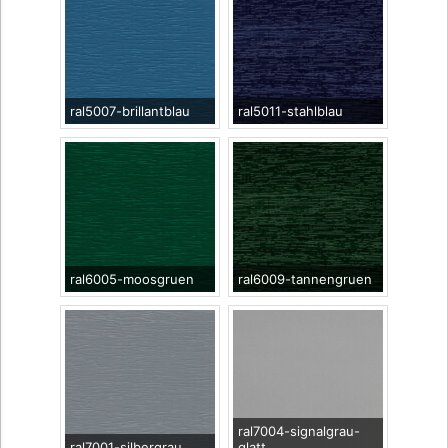
ral5007-brillantblau
ral5011-stahlblau
ral6005-moosgruen
ral6009-tannengruen
ral7004-signalgrau-
ral7001-silbergrau
glatt