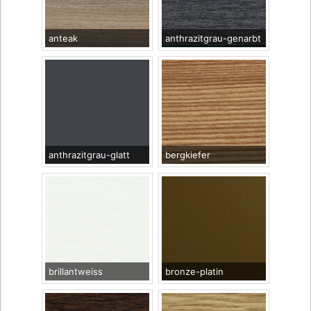
anteak
anthrazitgrau-genarbt
anthrazitgrau-glatt
bergkiefer
brillantweiss
bronze-platin