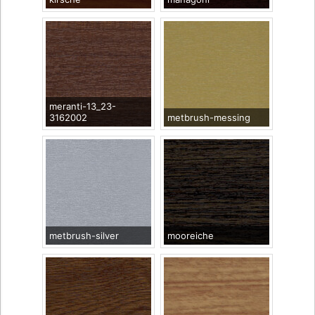
meranti-13_23-
3162002
metbrush-messing
metbrush-silver
mooreiche