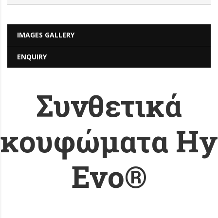
IMAGES GALLERY
ENQUIRY
Συνθετικά
κουφώματα Hy
Evo®
tabs-windows-g