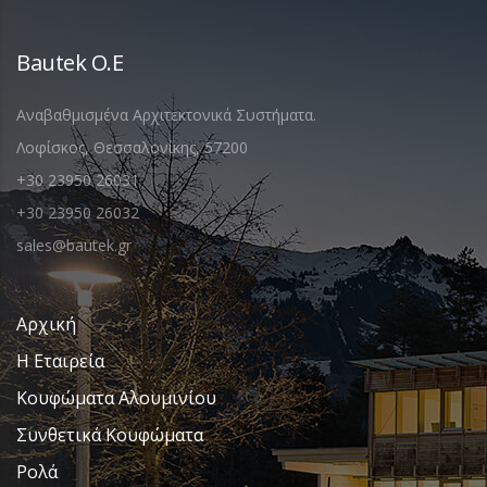
Bautek O.E
Αναβαθμισμένα Αρχιτεκτονικά Συστήματα.
Λοφίσκος, Θεσσαλονίκης, 57200
+30 23950 26031
+30 23950 26032
sales@bautek.gr
Αρχική
Η Εταιρεία
Κουφώματα Αλουμινίου
Συνθετικά Κουφώματα
Ρολά