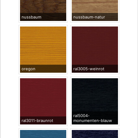
nussbaum
nussbaum-natur
oregon
ral3005-weinrot
ral5004-
ral3011-braunrot
monumenten-blauw