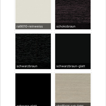
ral9010-reinweiss
schokobraun
schwarzbraun
schwarzbraun-glatt
schwarz-glatt
sheffield-oak-light