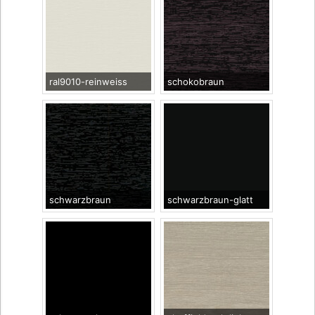
ral9010-reinweiss
schokobraun
schwarzbraun
schwarzbraun-glatt