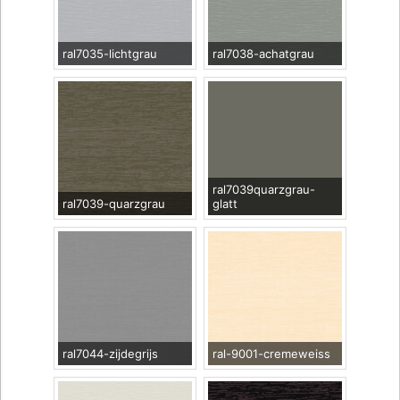
ral7035-lichtgrau
ral7038-achatgrau
ral7039quarzgrau-
ral7039-quarzgrau
glatt
ral7044-zijdegrijs
ral-9001-cremeweiss