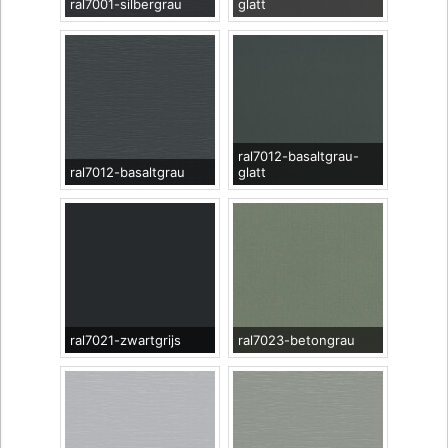
ral7001-silbergrau
glatt
ral7012-basaltgrau-
ral7012-basaltgrau
glatt
ral7021-zwartgrijs
ral7023-betongrau