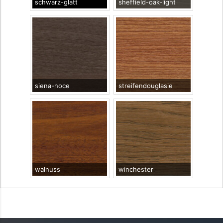
schwarz-glatt
sheffield-oak-light
siena-noce
streifendouglasie
walnuss
winchester