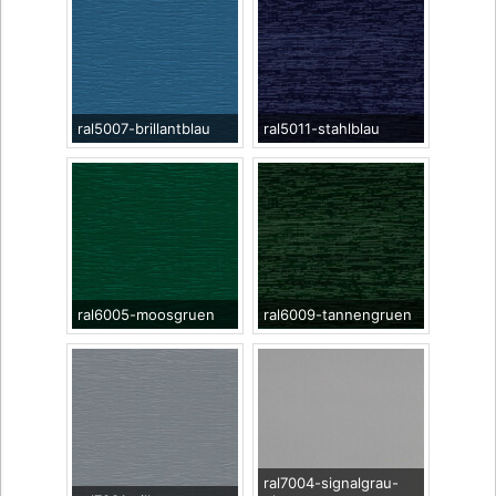
ral5007-brillantblau
ral5011-stahlblau
ral6005-moosgruen
ral6009-tannengruen
ral7004-signalgrau-