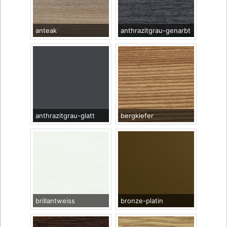
anteak
anthrazitgrau-genarbt
anthrazitgrau-glatt
bergkiefer
brillantweiss
bronze-platin