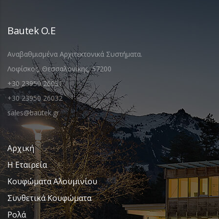
Bautek O.E
Αναβαθμισμένα Αρχιτεκτονικά Συστήματα.
Λοφίσκος, Θεσσαλονίκης, 57200
+30 23950 26031
+30 23950 26032
sales@bautek.gr
Αρχική
Η Εταιρεία
Κουφώματα Αλουμινίου
Συνθετικά Κουφώματα
Ρολά