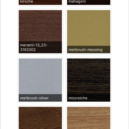
kirsche
mahagoni
meranti-13_23-
3162002
metbrush-messing
metbrush-silver
mooreiche