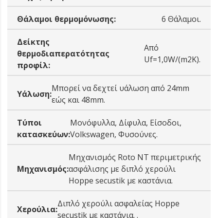
Θάλαμοι θερμομόνωσης:
6 Θάλαμοι.
Δείκτης
Από
θερμοδιαπερατότητας
Uf=1,0W/(m2K).
προφίλ:
Μπορεί να δεχτεί υάλωση από 24mm
Υάλωση:
εώς και 48mm.
Tύποι
Μονόφυλλα, Δίφυλα, Είσοδοι,
κατασκεύων:
Volkswagen, Φυσούνες.
Μηχανισμός Roto NT περιμετρικής
Μηχανισμός:
ασφάλισης με διπλό χερούλι
Hoppe secustik με καστάνια.
Διπλό χερούλι ασφαλείας Hoppe
Χερούλια:
secustik με καστάνια. .